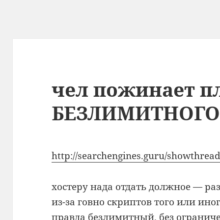
чел пожинает п
БЕЗЛИМИТНОГО 
http://searchengines.guru/showthre
хостеру нада отдать должное — ра
из-за говно скриптов того или иног
правда безлимитный. без огранич