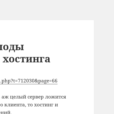
лоды
хостинга
ad.php?t=712030&page=66
з аж целый сервер ложится
о клиента, то хостинг и
ений.