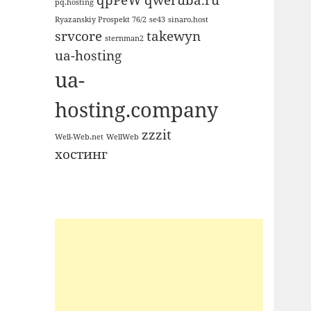
qpPeW
qweruba.ru
pq.hosting
Ryazanskiy Prospekt 76/2
se43
sinaro.host
srvcore
takewyn
sternman2
ua-hosting
ua-
hosting.company
zzzit
Well-Web.net
WellWeb
хостинг