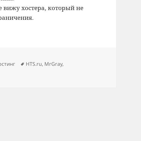
е вижу хостера, который не
граничения.
Метки
остинг
HTS.ru
,
MrGray
,