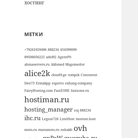
хостинг
МЕТКИ
+79261929496
888234
454399099
89506056225
adel92
AgentP0
ahmaservers.ru
Akhmed Magomedov
alice2k
cloud9.ge
compik
Concurent
Den73
Ermakpp
esperto
exhang-company
FairyHosting.com
FastZONE
fastzone.ru
hostiman.ru
hosting_manager
icq 888234
ihc.ru
Legion726
LineHost
morene.host
ovh
mstn.ru
muramoto.ru
nshakh