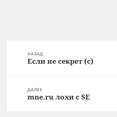
Навигация
по
НАЗАД
Если не секрет (с)
записям
Предыдущая
запись:
ДАЛЕЕ
mne.ru лохи с SE
Следующая
запись: