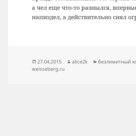
а чел еще что-то разнылся, впервы
напиздел, а действительно снял о
Опубликовано
Автор
Рубрики
27.04.2015
alice2k
безлимитный х
weisseberg.ru