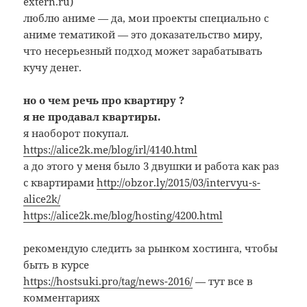
extern.ru)
люблю аниме — да, мои проекты специально с
аниме тематикой — это доказательство миру,
что несерьезный подход может зарабатывать
кучу денег.
но о чем речь про квартиру ?
я не продавал квартиры.
я наоборот покупал.
https://alice2k.me/blog/irl/4140.html
а до этого у меня было 3 двушки и работа как раз
с квартирами
http://obzor.ly/2015/03/intervyu-s-
alice2k/
https://alice2k.me/blog/hosting/4200.html
рекомендую следить за рынком хостинга, чтобы
быть в курсе
https://hostsuki.pro/tag/news-2016/
— тут все в
комментариях