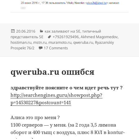
Опубликовано
Рубрики
20.06.2016
как заливают на SE
,
типичный
Метки
представитель SE
+79261929496
,
Akhmed Magomedov
,
hostiman.ru
,
mstn.ru
,
muramoto.ru
,
qweruba.ru
,
Ryazanskiy
Prospekt 76/2
17 Comments
qweruba.ru ошибся
здравствуйте поясните о чем идет речь тут ?
http://searchengines.guru/showpost.php?
p=14530227&postcount=141
Алиса это про меня ?
1100 серверов — у меня. (за 2 года 3,5 лимона
оборот и 400 тыщ с воздуха, плюс 8 ЮЛ в kontur-