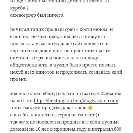
и еще зачем вы сменили домен на какой-то
куреба ?
ахмасервер был ничего.
почитал топик про ваш срач с хостименом. и
если честно чел прав, а вы нет. я вижу его
прогресс, а у вас вижу даже сайт меняется и
картинки не докачены. не просто так вы его
сменили. и зря. вы повелись на поводу
общественности. а нужно было просто послать
нахуй всех идиотов и продолжать создавать свой
проект.
мы настолько ебанутые, что потратили 2 лимона
на вот это
https://hosting.kitchen/blog/yacolo-com/
и мы сможем продать даже такое
а вот большинство с серча не сможет ))
так же я не пожалел и продлил все свои нужные
домены на 10 лет в прошлом году и потратил 800