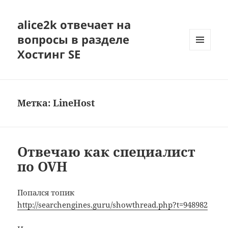
alice2k отвечает на
вопросы в разделе
Хостинг SE
МЕНЮ
И
ВИДЖЕТЫ
Метка:
LineHost
Отвечаю как специалист
по OVH
Попался топик
http://searchengines.guru/showthread.php?t=948982