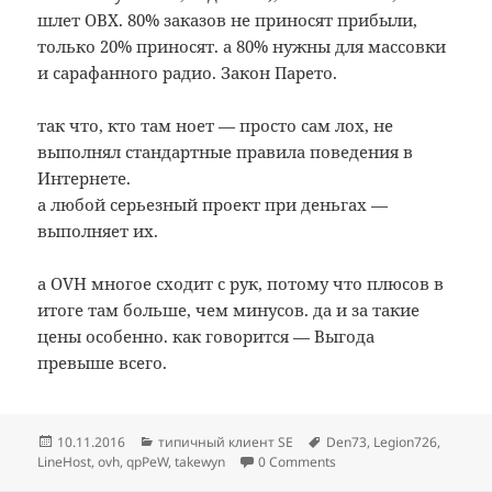
шлет ОВХ. 80% заказов не приносят прибыли,
только 20% приносят. а 80% нужны для массовки
и сарафанного радио. Закон Парето.
так что, кто там ноет — просто сам лох, не
выполнял стандартные правила поведения в
Интернете.
а любой серьезный проект при деньгах —
выполняет их.
а OVH многое сходит с рук, потому что плюсов в
итоге там больше, чем минусов. да и за такие
цены особенно. как говорится — Выгода
превыше всего.
Опубликовано
Рубрики
Метки
10.11.2016
типичный клиент SE
Den73
,
Legion726
,
LineHost
,
ovh
,
qpPeW
,
takewyn
0 Comments