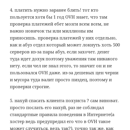
4. платить нужно заранее блять! тот кто
пользуется хотя бы 1 год OVH знает, что там
проверка платежей ебет мозги всем всем, не
важно новичок ты или миллионы им
приносишь. проверка платежей у них отдельно,
как и абуз отдел который может локнуть хоть 500
серверов из-за пары абуз, если захочет. денег
туда идет дохуя поэтому уважения там никакого
нету. если чел не знал этого, то значит он и не
пользовался OVH даже. из-за дешевых цен черни
и мусора туда валит просто пиздец, поэтому и
проверки строгие.
5. нахуй спасать клиента похуиста ? сам виноват.
просто послать его нахуй, раз не соблюдал
стандартные правила поведения в Интернете(а
хостер ведь предупредил его что в OVH такое
может случиться, ведь так?), точно так же, как