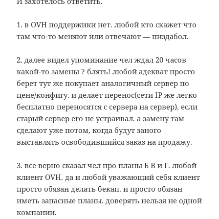
И захотелось ответить.
1. в OVH поддержики нет. любой кто скажет что
там что-то меняют или отвечают — пиздабол.
2. далее видел упоминание чел ждал 20 часов
какой-то замены ? блять! любой адекват просто
берет тут же покупает аналогичный сервер по
цене/конфигу. и делает перенос(сети IP же легко
бесплатно переносятся с сервера на сервер), если
старый сервер его не устраивал. а замену там
сделают уже потом, когда будут заного
выставлять освободившийся заказ на продажу.
3. все верно сказал чел про планы Б В и Г. любой
клиент OVH. да и любой уважающий себя клиент
просто обязан делать бекап. и просто обязан
иметь запасные планы. доверять нельзя не одной
компании.