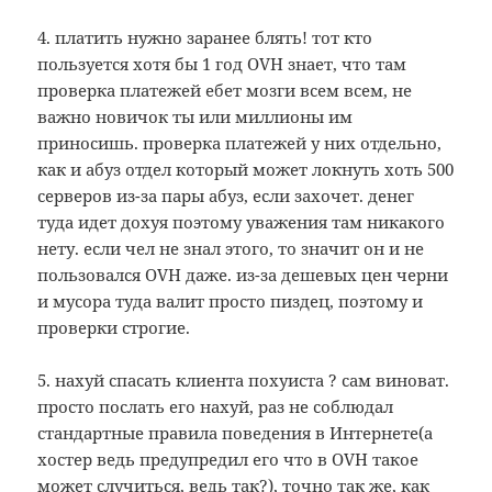
4. платить нужно заранее блять! тот кто
пользуется хотя бы 1 год OVH знает, что там
проверка платежей ебет мозги всем всем, не
важно новичок ты или миллионы им
приносишь. проверка платежей у них отдельно,
как и абуз отдел который может локнуть хоть 500
серверов из-за пары абуз, если захочет. денег
туда идет дохуя поэтому уважения там никакого
нету. если чел не знал этого, то значит он и не
пользовался OVH даже. из-за дешевых цен черни
и мусора туда валит просто пиздец, поэтому и
проверки строгие.
5. нахуй спасать клиента похуиста ? сам виноват.
просто послать его нахуй, раз не соблюдал
стандартные правила поведения в Интернете(а
хостер ведь предупредил его что в OVH такое
может случиться, ведь так?), точно так же, как