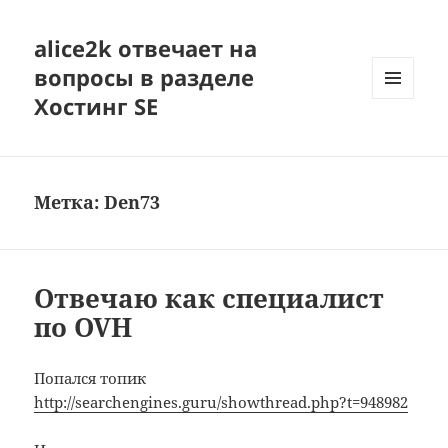
alice2k отвечает на
вопросы в разделе
Хостинг SE
МЕНЮ
И
ВИДЖЕТЫ
Метка:
Den73
Отвечаю как специалист
по OVH
Попался топик
http://searchengines.guru/showthread.php?t=948982