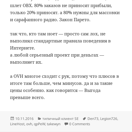
шлет ОВХ. 80% заказов не приносят прибыли,
только 20% приносят. а 80% нужны для массовки
и сарафанного радио. Закон Парето.
так что, кто там ноет — просто сам лох, не
выполнял стандартные правила поведения в
Интернете.
а любой серьезный проект при деньгах —
выполняет их.
а OVH многое сходит с рук, потому что плюсов в
итоге там больше, чем минусов. да и за такие
цены особенно. как говорится — Выгода
превыше всего.
Опубликовано
Рубрики
Метки
10.11.2016
типичный клиент SE
Den73
,
Legion726
,
LineHost
,
ovh
,
qpPeW
,
takewyn
0 Comments