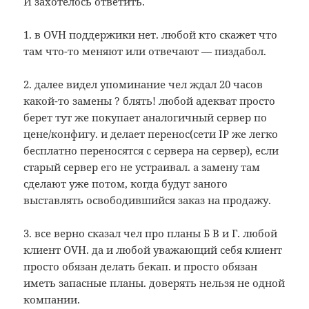
И захотелось ответить.
1. в OVH поддержики нет. любой кто скажет что
там что-то меняют или отвечают — пиздабол.
2. далее видел упоминание чел ждал 20 часов
какой-то замены ? блять! любой адекват просто
берет тут же покупает аналогичный сервер по
цене/конфигу. и делает перенос(сети IP же легко
бесплатно переносятся с сервера на сервер), если
старый сервер его не устраивал. а замену там
сделают уже потом, когда будут заного
выставлять освободившийся заказ на продажу.
3. все верно сказал чел про планы Б В и Г. любой
клиент OVH. да и любой уважающий себя клиент
просто обязан делать бекап. и просто обязан
иметь запасные планы. доверять нельзя не одной
компании.