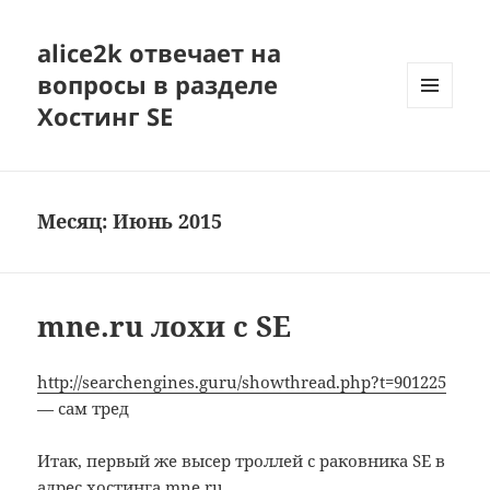
alice2k отвечает на
вопросы в разделе
Хостинг SE
МЕНЮ
И
ВИДЖЕТЫ
Месяц:
Июнь 2015
mne.ru лохи с SE
http://searchengines.guru/showthread.php?t=901225
— сам тред
Итак, первый же высер троллей с раковника SE в
адрес хостинга
mne.ru