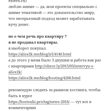
extern.ru)
люблю аниме — да, мои проекты специально с
аниме тематикой — это доказательство миру,
что несерьезный подход может зарабатывать
кучу денег.
но о чем речь про квартиру ?
я не продавал квартиры.
я наоборот покупал.
https://alice2k.me/blog/irl/4140.html
а до этого у меня было 3 двушки и работа как раз
с квартирами
http://obzor.ly/2015/03/intervyu-s-
alice2k/
https://alice2k.me/blog/hosting/4200.html
рекомендую следить за рынком хостинга, чтобы
быть в курсе
https://hostsuki.pro/tag/news-2016/
— тут все в
комментариях