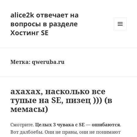
alice2k отвечает на
вопросы в разделе
Хостинг SE
МЕНЮ
И
ВИДЖЕТЫ
Метка:
qweruba.ru
ахахах, насколько все
тупые на SE, пизец ))) (в
мемасы)
Смотрите.
Целых 3 чувака с SE — ошибаются
.
Вот далбоебы. Они не правы, они не понимают