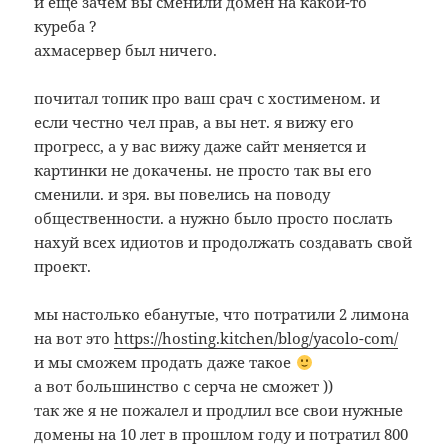
и еще зачем вы сменили домен на какой-то
куреба ?
ахмасервер был ничего.
почитал топик про ваш срач с хостименом. и
если честно чел прав, а вы нет. я вижу его
прогресс, а у вас вижу даже сайт меняется и
картинки не докачены. не просто так вы его
сменили. и зря. вы повелись на поводу
общественности. а нужно было просто послать
нахуй всех идиотов и продолжать создавать свой
проект.
мы настолько ебанутые, что потратили 2 лимона
на вот это
https://hosting.kitchen/blog/yacolo-com/
и мы сможем продать даже такое
а вот большинство с серча не сможет ))
так же я не пожалел и продлил все свои нужные
домены на 10 лет в прошлом году и потратил 800