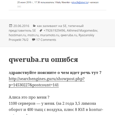
Опубликовано
Рубрики
20.06.2016
как заливают на SE
,
типичный
Метки
представитель SE
+79261929496
,
Akhmed Magomedov
,
hostiman.ru
,
mstn.ru
,
muramoto.ru
,
qweruba.ru
,
Ryazanskiy
Prospekt 76/2
17 Comments
qweruba.ru ошибся
здравствуйте поясните о чем идет речь тут ?
http://searchengines.guru/showpost.php?
p=14530227&postcount=141
Алиса это про меня ?
1100 серверов — у меня. (за 2 года 3,5 лимона
оборот и 400 тыщ с воздуха, плюс 8 ЮЛ в kontur-